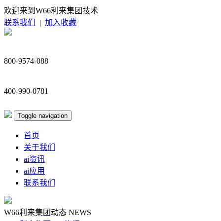
欢迎来到W66利来集团技术
联系我们
|
加入收藏
800-9574-088
400-990-0781
Toggle navigation
首页
关于我们
ai资讯
ai应用
联系我们
W66利来集团动态
NEWS