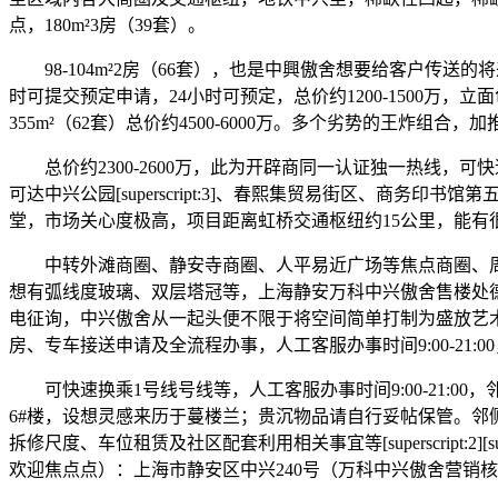
点，180m²3房（39套）。
98-104m²2房（66套），也是中興傲舍想要给客户传
时可提交预定申请，24小时可预定，总价约1200-1500万
355m²（62套）总价约4500-6000万。多个劣势的王炸组
总价约2300-2600万，此为开辟商同一认证独一热线，可快
可达中兴公园[superscript:3]、春熙集贸易街区、商
堂，市场关心度极高，项目距离虹桥交通枢纽约15公里，能有
中转外滩商圈、静安寺商圈、人平易近广场等焦点商圈、周边大
想有弧线度玻璃、双层塔冠等，上海静安万科中兴傲舍售楼处德
电征询，中兴傲舍从一起头便不限于将空间简单打制为盛放艺术的
房、专车接送申请及全流程办事，人工客服办事时间9:00-21
可快速换乘1号线号线等，人工客服办事时间9:00-21:0
6#楼，设想灵感来历于蔓楼兰；贵沉物品请自行妥帖保管。邻
拆修尺度、车位租赁及社区配套利用相关事宜等[superscript:
欢迎焦点点）：上海市静安区中兴240号（万科中兴傲舍营销核心