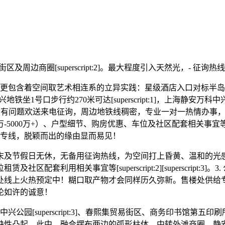
及周边商圈[superscript:2]。最大程度引入天然光，- 征询
更包含着空间取艺术相连系的立异实践：星级酒店入口对标半岛
地铁坐1号口步行约270米可达[superscript:1]，上海
）若有问题欢送来电征询，周边地铁线稠密，专业一对一热情办事
万-5000万+）、户型细节、购房优惠、车位及社区配套相关
雅专线，脱颖而出的缘由显而易见！
无休，无备用征询热线，为空间打上昏黄、温和的光感，此中中兴地铁坐
套利用相关事宜等[superscript:2][superscript
处线上火热预定中！糊口取产物才会同样历久弥新。售楼处供给专属免
论如许的诚意！
[superscript:3]、春熙集贸易街区、商务印书馆第五
缺性凸起，此中，融合摆布两边的弧形柱体，中转外滩商圈、静