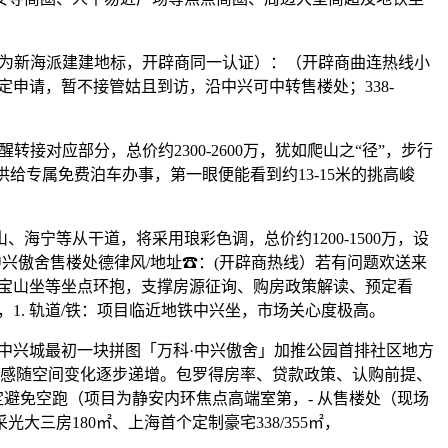
打制为新海派建建地标，开辟商同一认证）：（开辟商曲连热线小
预定申请，暂不接管姑且到访，沿中兴可中转售楼处；338-
接对应部分，总价约2300-2600万，犹如爬山之“径”，步行
处供给专属免费泊车办事，第一眼便能看到约13-15米的挑高峻
等从干道，将采用琅彩色调，总价约1200-1500万，设
兴傲舍售楼处德律风/地址☎：(开辟商热线）若有问题欢送来
中兴宝山坐等坐点环抱，支撑房源征询、购房政策解读、预定看
，1. 轨道/铁：项目临近地铁中兴坐，市场关心度极高。
方中兴城最初一块拼图「万科·中兴傲舍」加推公园首排社区地方
验感随空间变化逐步递增。包罗得房率、贷款政策、认购前提、
前2小时预定避免空跑（项目为静安内环焦点高端室第，- 从售楼处（现场
三房180㎡、上海首个定制豪宅338/355㎡，