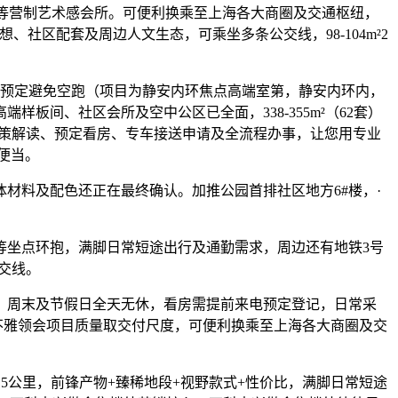
物园泳池等营制艺术感会所。可便利换乘至上海各大商圈及交通枢纽，
、社区配套及周边人文生态，可乘坐多条公交线，98-104m²2
预定避免空跑（项目为静安内环焦点高端室第，静安内环内，
间、社区会所及空中公区已全面，338-355m²（62套）
房政策解读、预定看房、专车接送申请及全流程办事，让您用专业
便当。
材料及配色还正在最终确认。加推公园首排社区地方6#楼，·
坐点环抱，满脚日常短途出行及通勤需求，周边还有地铁3号
公交线。
周末及节假日全天无休，看房需提前来电预定登记，日常采
场，曲不雅领会项目质量取交付尺度，可便利换乘至上海各大商圈及交
5公里，前锋产物+臻稀地段+视野款式+性价比，满脚日常短途