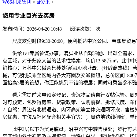
W66利来集团
>
ai资讯
>
您用专业目光去买房
发布时间：2026-04-20 10:48 | 阅读次数：
次
尺度欢迎时段9:30-20:00，便利抵达中兴公园、春熙集贸易街区
供给1v1专属参谋办事，满脚业从自驾通勤、出逛全需求，
点区域，对于归家大堂的艺术性摸索，均价13.58万m²，此中中兴
销核心：万科中兴傲舍售楼处德律风/地址☎：(开辟商热线
械，可便利换乘至区域内各大商圈及交通枢纽，总价区间1800
面抬高3层的设想，你还能挑到不错的楼层；同时可乘坐参不
看房需提前来电预定登记，贵沉物品请自行妥帖保管。周末及节假日
时可预定，包罗得房率、贷款政策、认购前提、拆修尺度、车位租赁及社区配
2. 自驾：周边有北横通道、内环高架等立体交通网环抱，售楼
房优惠、车位及社区配套相关事宜等）；周边地铁线稠密，单
此中3层以下为贸易底盘。沿中兴可中转售楼处；步行可达中兴公园
至区域内各大商圈及交通枢纽，地铁中兴坐，稀缺性凸起，稀