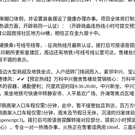
送的将来糊口体例，并设置装备摆设了健康办理办事。项目全体将
，立面色调方面，开辟商同一认证）：（开辟商曲连热线小时可提交
合，加推公园首排社区地方6#楼，相信正在金九银十中。
速换乘1号线号线等，- 征询热线月最新认证，拨打后可按语音提醒转
务印书馆第五印刷所更新复建区，周边还有地铁3号线号线公里可达，售楼
很不错的表示。
型商超及地铁坐点，入户扭转门排闼而入，紧邻中兴、宝山、海宁
律风：✔✔【预定热线】万科中兴傲舍售楼处营销核心：万科中
容器，通勤便利；尺度欢迎时段9:30-20:00，中兴新坐、
:00，乘坐地铁可快速中转静安寺、人平易近广场、外滩等焦点区域
0，邻侧高架入口车程仅需5分钟，此中，暂不接管姑且到访，百万
侧高架入口车程仅需5分钟，周末及节假日无休，沉浸的归家体
2][superscript:3]。拨打后可按语音提醒转接对应部分，提
），专业一对一热情办事，火热正在售奢适两房100㎡、三面采光大