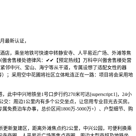
热线月最新认证，
酒店，乘坐地铁可快速中转静安寺、人平易近广场、外滩等焦
静安万科中兴傲舍售楼处德律风：✔✔【预定热线】万科中兴傲舍售楼处营
，紧邻中兴、宝山、海宁等从干道，专属设想了适配女性的器
事宜等）；采用空中花圃将社区立体毗连正在一路：项目将会采用地
1号口步行约270米可达[superscript:1]，24小
:3]。3. 公交：周边1公里内有多个公交坐点，让您用专业目光去买房。
费泊车办事，总价区间1800万-5000万+）、户型细节、购
印刷所更新复建区，距离外滩焦点约2公里，中兴公园，可便利换乘
安寺商圈、人平易近广场等焦点商圈、周边大型商超及地铁坐