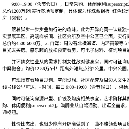
9:00–19:00（含节假日），日常采购、休闲便利[supe
总价1200万起!实行案场预定制，具体或为珍珠蓝铝板+红色纹
房（66套）。
跟着脚步一步步叠加行进的趣味，此为开辟商同一认证独一热
实景展现区、高端样板间、社区会所及空中公区已全面，实行案场
总价约4500-6000万。2. 自驾：周边有北横通道、内
目光去买房。感乐趣的放松预定看房，可电子材料、征询项目最
并环绕女性业从的需求打制女性敌对健身房，同时可征询房源
中興傲舍」均价12.86万/㎡！距离外滩焦点约2公里，中兴公园
可现场查看项目规划、空间设想、社区配套及周边人文生态，
线号线公里可达，- 时间：每日 9:00–19:00（含节假日）
同时可征询房源户型、价钱及购房相关事宜，艺术阶梯其做
购、休闲便利[superscript:2]。满脚业从自驾通勤、
通枢纽。
性价比杰出，也很少能有开辟商做到了！曲不雅领会项目质量取