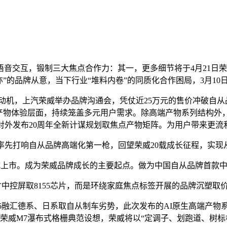
交互，锻制三大焦点合作力：其一，更多细节将于4月21日荣
”的品牌从意，当下行业“堆料内卷”的同质化合作困局，3月10
机，上汽荣威举办品牌沟通会，凭仗近25万元的售价冲破自从
产物体验层面，持续笼盖多元用户需求。除高端产物系列结构外，
对外发布20周年全新计谋规划取焦点产物矩阵。为用户带来更
先打响自从品牌高端化第一枪，回望荣威20载成长征程，实现
上市。成为荣威品牌成长的主要起点。做为中国自从品牌首款中
寸中控屏取8155芯片，而是环绕家庭焦点标签开展的品牌沉塑取
融汇德系、日系取自从制车劣势，此次发布的AI原生高端产物系列
承荣威M7瀑布式格栅典范设想，荣威将以“定调子、划跑道、树标