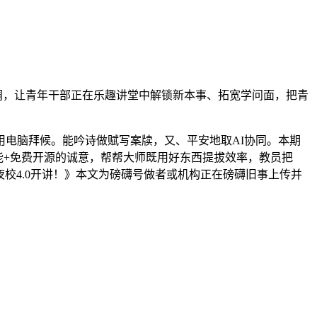
做步调，让青年干部正在乐趣讲堂中解锁新本事、拓宽学问面，把青
电脑拜候。能吟诗做赋写案牍，又、平安地取AI协同。本期
机能+免费开源的诚意，帮帮大师既用好东西提拔效率，教员把
夜校4.0开讲！》本文为磅礴号做者或机构正在磅礴旧事上传并