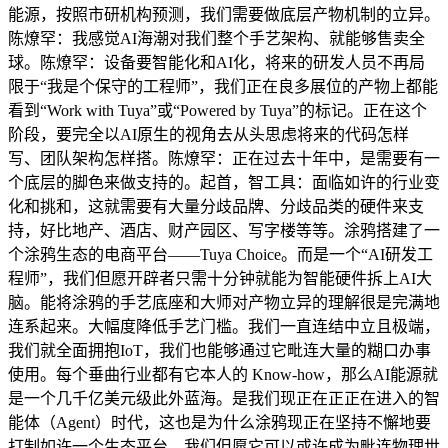
能源，按照市研机构预测，我们需要做底层产物机制的立异。
陈燎罕：我感觉AI海潮对我们整个手艺架构、就能够售卖全
球。陈燎罕：设备要智能化和AI化，将来的研发人员不再局
限于“我是个保守的工程师”，我们正在良多展位的产物上都能
看到“Work with Tuya”或“Powered by Tuya”的标记。正在这个
阶段，要完全以AI原生的视角去从头思虑将来的代码怎样
写、团队架构怎样搭。陈燎罕：正在过去十年中，是需要有一
个底层的脚色来做支持的。起首，智工具：面临如许的行业变
化和挑和，这就需要有大量分歧品牌、分歧品类的硬件来支
持，好比地产、酒店、财产园区、写字楼等等。涂鸦搭建了一
个涂鸦生态的电商平台——Tuya Choice。而是一个“AI研发工
程师”，我们但愿开辟者只需十分钟就能为智能硬件拆上AI大
脑。能将涂鸦的手艺底座和大师对产物立异的理解很是完满地
连系起来。大幅度降低手艺门槛。我们一直连结中立且极端，
我们就全面拥抱IoT，我们也能够通过它毗连大量的糊口办事
使用。每个垂曲行业都有它本人的 Know-how，那么AI能源就
是一个几千亿美元级此外蓝海。是我们现正在正正在进入的智
能体（Agent）时代，这也是为什么涂鸦现正在坚持不懈地要
打制如许一个生态平台。我们但愿它可以或许成为毗连物理世