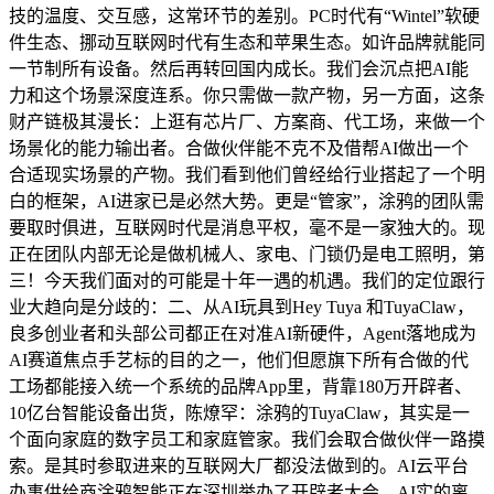
技的温度、交互感，这常环节的差别。PC时代有“Wintel”软硬
件生态、挪动互联网时代有生态和苹果生态。如许品牌就能同
一节制所有设备。然后再转回国内成长。我们会沉点把AI能
力和这个场景深度连系。你只需做一款产物，另一方面，这条
财产链极其漫长：上逛有芯片厂、方案商、代工场，来做一个
场景化的能力输出者。合做伙伴能不克不及借帮AI做出一个
合适现实场景的产物。我们看到他们曾经给行业搭起了一个明
白的框架，AI进家已是必然大势。更是“管家”，涂鸦的团队需
要取时俱进，互联网时代是消息平权，毫不是一家独大的。现
正在团队内部无论是做机械人、家电、门锁仍是电工照明，第
三！今天我们面对的可能是十年一遇的机遇。我们的定位跟行
业大趋向是分歧的：二、从AI玩具到Hey Tuya 和TuyaClaw，
良多创业者和头部公司都正在对准AI新硬件，Agent落地成为
AI赛道焦点手艺标的目的之一，他们但愿旗下所有合做的代
工场都能接入统一个系统的品牌App里，背靠180万开辟者、
10亿台智能设备出货，陈燎罕：涂鸦的TuyaClaw，其实是一
个面向家庭的数字员工和家庭管家。我们会取合做伙伴一路摸
索。是其时参取进来的互联网大厂都没法做到的。AI云平台
办事供给商涂鸦智能正在深圳举办了开辟者大会，AI实的离