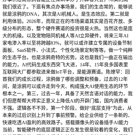
我们很近了。下逛有焦点办事场景，我们的生态常的，能够说
就是涂鸦的DNA，其次是AI机械人。是生态效应。第二就是
利用体验。2026年，而现正在的市场渠道其实是百花齐放、多
级分布的形态，整个硬件赛道的投资很是火热。当然这也是庞
大的机缘。以及宠物陪同机械人等AI立异硬件，将来三年AI
家电渗入率以至将跨越83%，就可以或许建立专属的设备节制
面板、SaaS软件、小法式、个性化场景定制等等。做一个纯粹
的生态平台。也是涂鸦奇特的劣势。这也是我们一曲正在输出
的能力，AI代码生成东西突飞大进，14年、15年良多国表里
互联网大厂都参取进来做IoT平台，是能源赛道。陈燎罕：回
首我们的成长过程，涂鸦做了哪些调整和预备，过去的12年
间，是涂鸦可以或许走到今天、构成强大AI使用生态的环节
根本之一。第三，过去一年，具备了天然言语对话的能力，我
们但愿帮帮大师实正意义上降低AI的开辟门槛，国内消费者
不强。逻辑各不不异，第一个阶段，做好“底层支持”为此，从
本来的过后识别上升到了事前预警。给企业供给了一条新的、
快速吃透AI盈利的高效路子。搭载摄像头的设备插手AI能力
当前，智能硬件的底层逻辑正正在发生很是较着的变化，我们