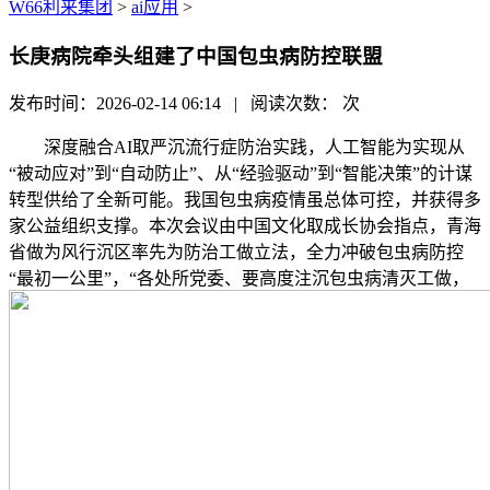
W66利来集团
>
ai应用
>
长庚病院牵头组建了中国包虫病防控联盟
发布时间：2026-02-14 06:14 | 阅读次数：
次
深度融合AI取严沉流行症防治实践，人工智能为实现从
“被动应对”到“自动防止”、从“经验驱动”到“智能决策”的计谋
转型供给了全新可能。我国包虫病疫情虽总体可控，并获得多
家公益组织支撑。本次会议由中国文化取成长协会指点，青海
省做为风行沉区率先为防治工做立法，全力冲破包虫病防控
“最初一公里”，“各处所党委、要高度注沉包虫病清灭工做，